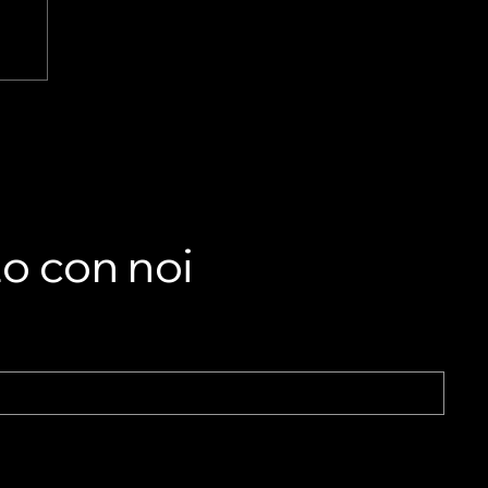
LA
he
to con noi
nto