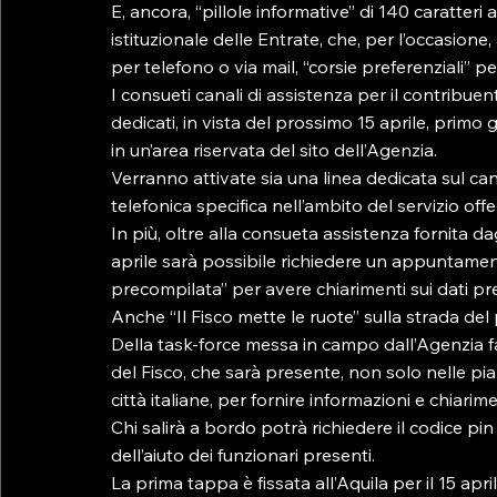
E, ancora, “pillole informative” di 140 caratteri 
istituzionale delle Entrate, che, per l’occasione, 
per telefono o via mail, “corsie preferenziali” pe
I consueti canali di assistenza per il contribue
dedicati, in vista del prossimo 15 aprile, primo 
in un’area riservata del sito dell’Agenzia.

Verranno attivate sia una linea dedicata sul can
telefonica specifica nell’ambito del servizio of
In più, oltre alla consueta assistenza fornita dag
aprile sarà possibile richiedere un appuntamento
precompilata” per avere chiarimenti sui dati pre
Anche “Il Fisco mette le ruote” sulla strada del
Della task-force messa in campo dall’Agenzia fa
del Fisco, che sarà presente, non solo nelle pia
città italiane, per fornire informazioni e chiarimen
Chi salirà a bordo potrà richiedere il codice pi
dell’aiuto dei funzionari presenti.

La prima tappa è fissata all’Aquila per il 15 apri