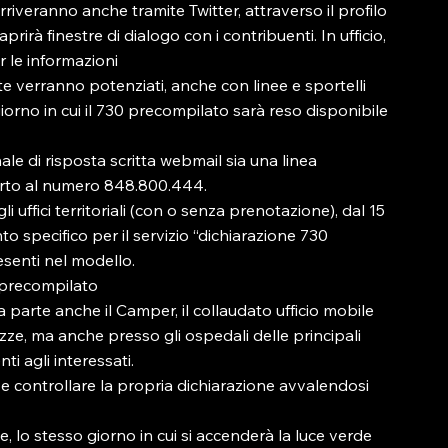
arriveranno anche tramite Twitter, attraverso il profilo 
aprirà finestre di dialogo con i contribuenti. In ufficio, 
r le informazioni

nte verranno potenziati, anche con linee e sportelli 
giorno in cui il 730 precompilato sarà reso disponibile 
ale di risposta scritta webmail sia una linea 
ferto al numero 848.800.444.

li uffici territoriali (con o senza prenotazione), dal 15 
 specifico per il servizio “dichiarazione 730 
senti nel modello.

 precompilato

 parte anche il Camper, il collaudato ufficio mobile 
zze, ma anche presso gli ospedali delle principali 
ti agli interessati.

n e controllare la propria dichiarazione avvalendosi 
le, lo stesso giorno in cui si accenderà la luce verde 