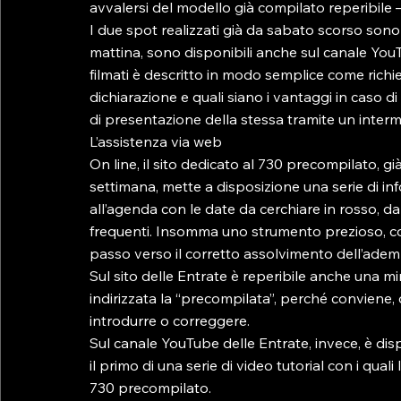
avvalersi del modello già compilato reperibile – d
I due spot realizzati già da sabato scorso sono 
mattina, sono disponibili anche sul canale YouT
filmati è descritto in modo semplice come richie
dichiarazione e quali siano i vantaggi in caso 
di presentazione della stessa tramite un intermed
L’assistenza via web

On line, il sito dedicato al 730 precompilato, gi
settimana, mette a disposizione una serie di inf
all’agenda con le date da cerchiare in rosso, dall
frequenti. Insomma uno strumento prezioso, co
passo verso il corretto assolvimento dell’ademp
Sul sito delle Entrate è reperibile anche una min
indirizzata la “precompilata”, perché conviene, q
introdurre o correggere.

Sul canale YouTube delle Entrate, invece, è disp
il primo di una serie di video tutorial con i qu
730 precompilato.
