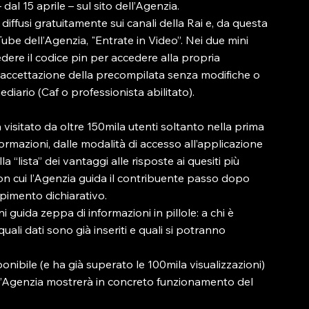
al 15 aprile – sul sito dell’Agenzia.

diffusi gratuitamente sui canali della Rai e, da questa 
ube dell’Agenzia, "Entrate in Video”. Nei due mini 
dere il codice pin per accedere alla propria 
di accettazione della precompilata senza modifiche o 
iario (Caf o professionista abilitato).

à visitato da oltre 150mila utenti soltanto nella prima 
ormazioni, dalle modalità di accesso all’applicazione 
a “lista” dei vantaggi alle risposte ai quesiti più 
n cui l’Agenzia guida il contribuente passo dopo 
imento dichiarativo.

i guida zeppa di informazioni in pillole: a chi è 
uali dati sono già inseriti e quali si potranno 
onibile (e ha già superato le 100mila visualizzazioni) 
ali l’Agenzia mostrerà in concreto funzionamento del 