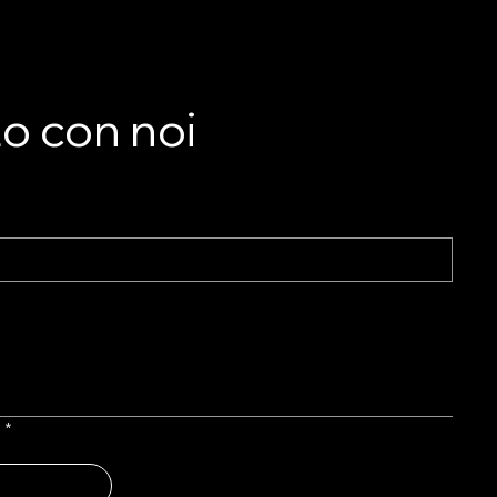
to con noi
l
*