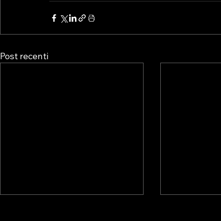
Post recenti
💥TAVOLO TECNICO
“IL FUTUR