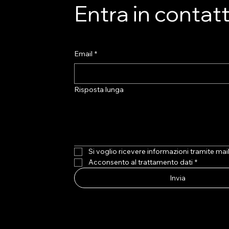
prio contributo,
dell’Osservatorio per il
GRAZIAMENTI DI
Entra in contat
 suo presidente
contrasto al gioco patologico
.
poteva rappresentare...
Email
*
Risposta lunga
Si voglio ricevere informazioni tramite mai
Acconsento al trattamento dati
*
Invia