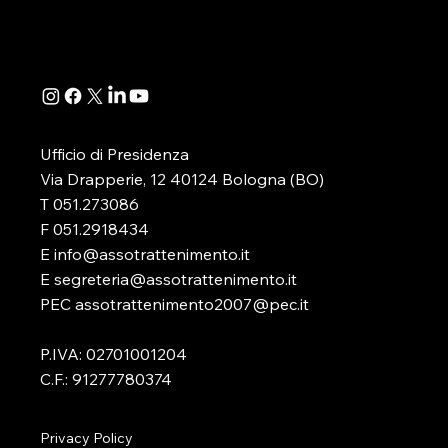
prossima riunione del Tavolo
offrire il pro
INTRATTENIMENTO
IGT: I RIN
Tecnico As.Tro con l’Agenzia
attraverso il
AS.TRO
delle Dogane e dei Monopoli –
Massimiliano..
Direzione Apparecchi da
Intrattenimento. L’incontr
Ufficio di Presidenza
Via Drapperie, 12 40124 Bologna (BO)
T 051.273086
F 051.2918434
E info@assotrattenimento.it
E segreteria@assotrattenimento.it
PEC assotrattenimento2007@pec.it
P.IVA: 02701001204
C.F.: 91277780374
Privacy Policy