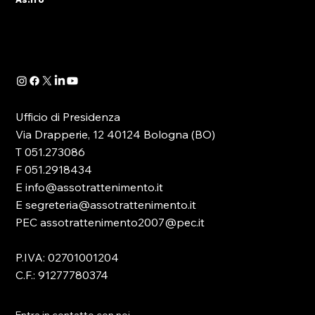
partecipanti all’evento tenutosi ieri a Roma
per la presentazione dell’annuale report della
CGIA...
Ufficio di Presidenza
Via Drapperie, 12 40124 Bologna (BO)
T 051.273086
F 051.2918434
E info@assotrattenimento.it
E segreteria@assotrattenimento.it
PEC assotrattenimento2007@pec.it
P.IVA: 02701001204
C.F.: 91277780374