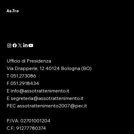
DELL’ASSOCIAZIONE
L’Ufficio di Presidenza e l’intero Direttivo
As.Tro
As.Tro – Confindustria SIT augurano a tutti gli
associati e agli operatori del settore una
serena pausa estiva. Si informa che le attività
associative, amm
Ufficio di Presidenza
Via Drapperie, 12 40124 Bologna (BO)
T 051.273086
F 051.2918434
E info@assotrattenimento.it
E segreteria@assotrattenimento.it
PEC assotrattenimento2007@pec.it
P.IVA: 02701001204
C.F.: 91277780374