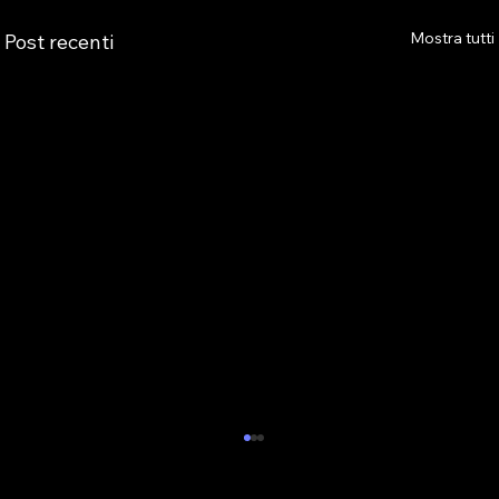
Mostra tutti
Post recenti
AS.TRO AUGURA BUONE VACANZE E
COMUNICA LA CHIUSURA ESTIVA