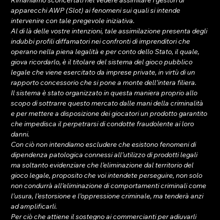
Rimaniamo sconcertati nel vedere assimilare i gestori di 
apparecchi AWP (Slot) ai fenomeni sui quali si intende 
intervenire con tale pregevole iniziativa. 
Al di là delle vostre intenzioni, tale assimilazione presenta degli 
indubbi profili diffamatori nei confronti di imprenditori che 
operano nella piena legalità e per conto dello Stato, il quale, 
giova ricordarlo, è il titolare del sistema del gioco pubblico 
legale che viene esercitato da imprese private, in virtù di un 
rapporto concessorio che si pone a monte dell’intera filiera. 
Il sistema è stato organizzato in questa maniera proprio allo 
scopo di sottrarre questo mercato dalle mani della criminalità 
e per mettere a disposizione dei giocatori un prodotto garantito 
che impedisca il perpetrarsi di condotte fraudolente ai loro 
danni. 
Con ciò non intendiamo escludere che esistono fenomeni di 
dipendenza patologica connessi all’utilizzo di prodotti legali 
ma soltanto evidenziare che l’eliminazione dal territorio del 
gioco legale, proposito che voi intendete perseguire, non solo 
non condurrà all’eliminazione di comportamenti criminali come 
l’usura, l’estorsione e l’oppressione criminale, ma tenderà anzi 
ad amplificarli. 
Per ciò che attiene il sostegno ai commercianti per adiuvarli 