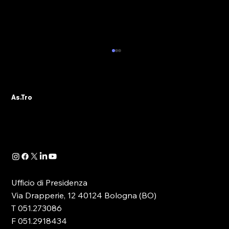
AS.TRO AUGURA BUONE VACANZE E
COMUNICA LA CHIUSURA ESTIVA
DELL’ASSOCIAZIONE
L’Ufficio di Presidenza e l’intero Direttivo
As.Tro
As.Tro – Confindustria SIT augurano a tutti gli
associati e agli operatori del settore una
serena pausa estiva. Si informa che le attività
associative, amm
Ufficio di Presidenza
Via Drapperie, 12 40124 Bologna (BO)
T 051.273086
F 051.2918434