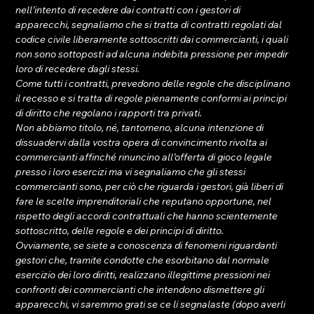
nell’intento di recedere dai contratti con i gestori di 
apparecchi, segnaliamo che si tratta di contratti regolati dal 
codice civile liberamente sottoscritti dai commercianti, i quali 
non sono sottoposti ad alcuna indebita pressione per impedir 
loro di recedere dagli stessi. 
Come tutti i contratti, prevedono delle regole che disciplinano 
il recesso e si tratta di regole pienamente conformi ai principi 
di diritto che regolano i rapporti tra privati. 
Non abbiamo titolo, né, tantomeno, alcuna intenzione di 
dissuadervi dalla vostra opera di convincimento rivolta ai 
commercianti affinché rinuncino all’offerta di gioco legale 
presso i loro esercizi ma vi segnaliamo che gli stessi 
commercianti sono, per ciò che riguarda i gestori, già liberi di 
fare le scelte imprenditoriali che reputano opportune, nel 
rispetto degli accordi contrattuali che hanno scientemente 
sottoscritto, delle regole e dei principi di diritto.
Ovviamente, se siete a conoscenza di fenomeni riguardanti 
gestori che, tramite condotte che esorbitano dal normale 
esercizio dei loro diritti, realizzano illegittime pressioni nei 
confronti dei commercianti che intendono dismettere gli 
apparecchi, vi saremmo grati se ce li segnalaste (dopo averli 