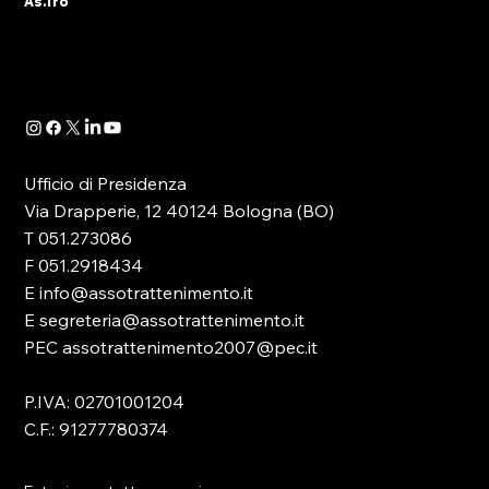
As.Tro
Determinazione Direttoriale di ADM, con la
quale -in attuazione dell’art. 13 del D.lgs.
41/2024- è...
Ufficio di Presidenza
Via Drapperie, 12 40124 Bologna (BO)
T 051.273086
F 051.2918434
E info@assotrattenimento.it
E segreteria@assotrattenimento.it
PEC assotrattenimento2007@pec.it
P.IVA: 02701001204
C.F.: 91277780374