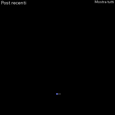
Mostra tutti
Post recenti
ALBO PVR: IL 29 OTTOBRE IL WEBINAR
DELLA SEZIONE ASTRO GADS
A seguito della pubblicazione della