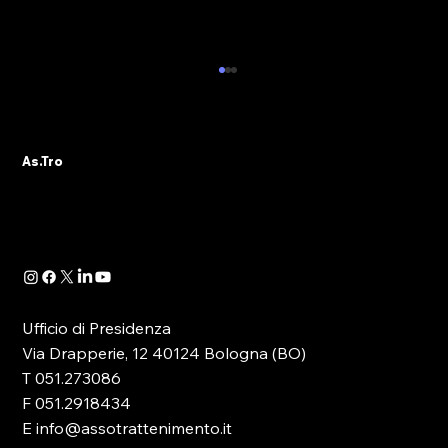
AS.TRO AUGURA BUONE VACANZE E
COMUNICA LA CHIUSURA ESTIVA
DELL’ASSOCIAZIONE
L’Ufficio di Presidenza e l’intero Direttivo
As.Tro
As.Tro – Confindustria SIT augurano a tutti gli
associati e agli operatori del settore una
serena pausa estiva. Si informa che le attività
associative, amm
Ufficio di Presidenza
Via Drapperie, 12 40124 Bologna (BO)
T 051.273086
F 051.2918434
E info@assotrattenimento.it