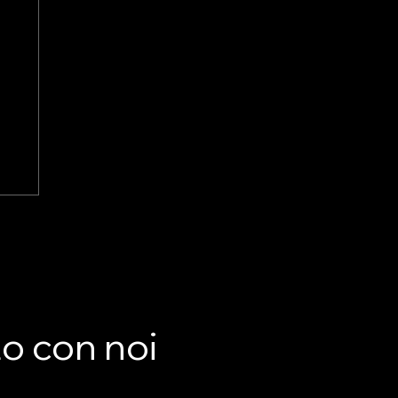
-
L
E
to con noi
ri