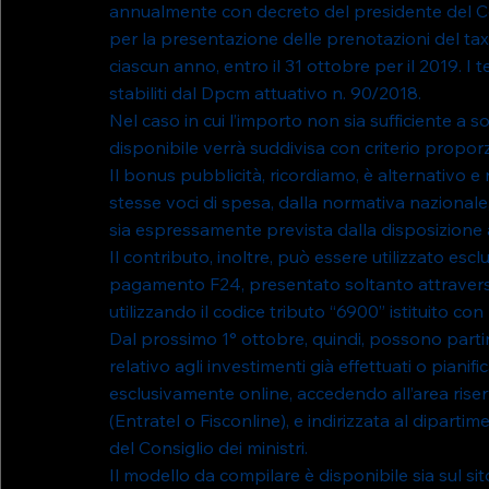
annualmente con decreto del presidente del Co
per la presentazione delle prenotazioni del tax 
ciascun anno, entro il 31 ottobre per il 2019. I 
stabiliti dal Dpcm attuativo n. 90/2018.
Nel caso in cui l’importo non sia sufficiente a so
disponibile verrà suddivisa con criterio proporzio
Il bonus pubblicità, ricordiamo, è alternativo e n
stesse voci di spesa, dalla normativa nazionale
sia espressamente prevista dalla disposizione 
Il contributo, inoltre, può essere utilizzato es
pagamento F24, presentato soltanto attraverso i
utilizzando il codice tributo “6900” istituito con
Dal prossimo 1° ottobre, quindi, possono partire
relativo agli investimenti già effettuati o pian
esclusivamente online, accedendo all’area riserv
(Entratel o Fisconline), e indirizzata al diparti
del Consiglio dei ministri.
Il modello da compilare è disponibile sia sul si