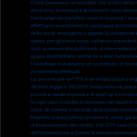
Come premessa va ricordato che scopo della mi
attraverso la stampa e le emittenti radio-televis
Destinatari del beneficio sono le imprese, i lav
effettuano investimenti in campagne pubblicitari
radio locali, analogiche o digitali: la condizion
speso, per gli stessi scopi, nell’anno precedent
costi accessori alla pubblicità, di intermediazio
spazio pubblicitario, anche se a esso funziona
I beneficiari riceveranno un contributo, in forma
investimenti effettuati.
La percentuale del 75% è diventata unica a segui
decreto legge n. 59/2019. Nella versione preceden
piccole e medie imprese e le start up innovative
In ogni caso il credito è concesso nel rispetto d
stato de minimis e nei limiti della spesa stanzia
Rispetto a quest’ultima condizione, come già ac
di finanziamento del credito. Dal 2019 sarà il F
dell’informazione a fornire le risorse necessari