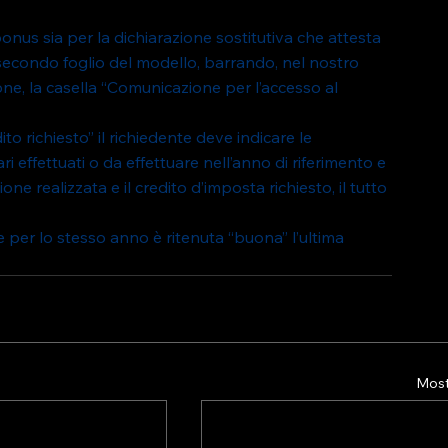
bonus sia per la dichiarazione sostitutiva che attesta 
el secondo foglio del modello, barrando, nel nostro 
ne, la casella “Comunicazione per l’accesso al 
to richiesto” il richiedente deve indicare le 
ri effettuati o da effettuare nell’anno di riferimento e 
one realizzata e il credito d’imposta richiesto, il tutto 
e per lo stesso anno è ritenuta “buona” l’ultima 
Mostr