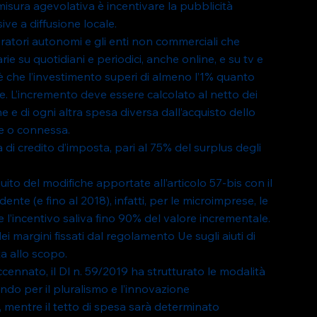
sura agevolativa è incentivare la pubblicità 
ive a diffusione locale.
oratori autonomi e gli enti non commerciali che 
e su quotidiani e periodici, anche online, e su tv e 
e è che l’investimento superi di almeno l’1% quanto 
e. L’incremento deve essere calcolato al netto dei 
ne e di ogni altra spesa diversa dall’acquisto dello 
le o connessa.
 di credito d’imposta, pari al 75% del surplus degli 
to del modifiche apportate all’articolo 57-bis con il 
te (e fino al 2018), infatti, per le microimprese, le 
 l’incentivo saliva fino 90% del valore incrementale.
ei margini fissati dal regolamento Ue sugli aiuti di 
ta allo scopo.
cennato, il Dl n. 59/2019 ha strutturato le modalità 
ondo per il pluralismo e l’innovazione 
e, mentre il tetto di spesa sarà determinato 