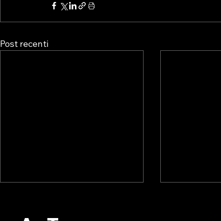
Post recenti
ALBO PVR: L’ESITO DEL
ALBO PVR:
WEBINAR ORGANIZZATO
IL WEBINA