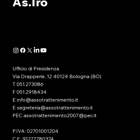
As.Tro
DA AS.TRO
SEZIONE 
Si è appena concluso il webinar,
A seguito de
organizzato dalla nostra
della Determ
Associazione, dedicato
Direttoriale 
all’illustrazione e alla disamina
-in attuazione
della determinazione...
D.lgs. 41/2024
Ufficio di Presidenza
Via Drapperie, 12 40124 Bologna (BO)
T 051.273086
F 051.2918434
E info@assotrattenimento.it
E segreteria@assotrattenimento.it
PEC assotrattenimento2007@pec.it
P.IVA: 02701001204
C.F.: 91277780374