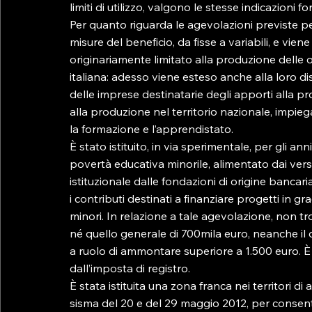
limiti di utilizzo, valgono le stesse indicazioni f
Per quanto riguarda le agevolazioni previste p
misure del beneficio, da fisse a variabili, e vie
originariamente limitato alla produzione delle 
italiana: adesso viene esteso anche alla loro dis
delle imprese destinatarie degli apporti alla pro
alla produzione nel territorio nazionale, impieg
la formazione e l’apprendistato.

È stato istituito, in via sperimentale, per gli a
povertà educativa minorile, alimentato dai versa
istituzionale dalle fondazioni di origine bancar
i contributi destinati a finanziare progetti in gr
minori. In relazione a tale agevolazione, non tr
né quello generale di 700mila euro, neanche il d
a ruolo di ammontare superiore a 1.500 euro. È p
dall’imposta di registro.

È stata istituita una zona franca nei territori d
sisma del 20 e del 29 maggio 2012, per consentire