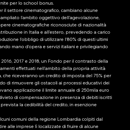
ornite per lo school bonus.

er il settore cinematografico, cambiano alcune 
ne ampliato l’ambito oggettivo dell’agevolazione, 
opere cinematografiche riconosciute di nazionalità 
tribuzione in Italia e all’estero, prevedendo a carico 
duzione l’obbligo di utilizzare l’80% di questi ultimi 
ando mano d’opera e servizi italiani e privilegiando 
nni 2016, 2017 e 2018, un Fondo per il contrasto della 
menti effettuati nell’ambito della propria attività 
ia, che riceveranno un credito di imposta del 75% per 
ado di rimuovere gli ostacoli ai processi educativi dei 
ovano applicazione il limite annuale di 250mila euro 
ivieto di compensazione in presenza di debiti iscritti 
revista la cedibilità del credito, in esenzione 
i alcuni comuni della regione Lombardia colpiti dal 
 alle imprese lì localizzate di fruire di alcune 