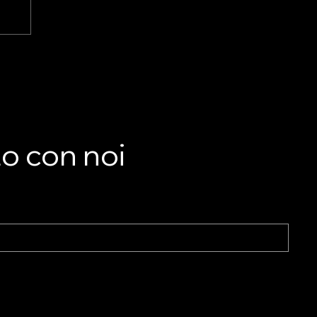
LA
he
to con noi
nto