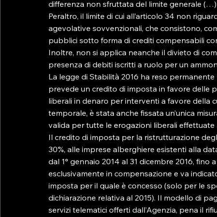
differenza non sfruttata del limite generale (…)”
Peraltro, il limite di cui all’articolo 34 non riguar
agevolative sovvenzionali, che consistono, come
pubblici sotto forma di crediti compensabili con d
Inoltre, non si applica neanche il divieto di comp
presenza di debiti iscritti a ruolo per un ammont
La legge di Stabilità 2016 ha reso permanente l
prevede un credito di imposta in favore delle p
liberali in denaro per interventi a favore della cu
temporale, è stata anche fissata un’unica misura
valida per tutte le erogazioni liberali effettuate
Il credito di imposta per la ristrutturazione deg
30%, alle imprese alberghiere esistenti alla d
dal 1° gennaio 2014 al 31 dicembre 2016, fino a 
esclusivamente in compensazione e va indicato ne
imposta per il quale è concesso (solo per le sp
dichiarazione relativa al 2015). Il modello di 
servizi telematici offerti dall’Agenzia, pena il r