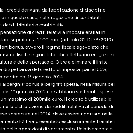
.

da i crediti derivanti dall’applicazione di discipline 
 in questo caso, nell’erogazione di contributi 
ebiti tributari o contributivi.

ensazione di crediti relativi a imposte erariali in 
are superiore a 1.500 euro (articolo 31, Dl 78/2010).

’art bonus, ovvero il regime fiscale agevolato che 
ersone fisiche e giuridiche che effettuano erogazioni 
ltura e dello spettacolo. Oltre a eliminare il limite 
 di spettanza del credito di imposta, pari al 65%, 
 a partire dal 1° gennaio 2014.

li alberghi (“bonus alberghi”) spetta, nella misura del 
ata del 1° gennaio 2012 che abbiano sostenuto spese 
un massimo di 200mila euro. Il credito è utilizzabile 
lla dichiarazione dei redditi relativa al periodo di 
ese sostenute nel 2014, deve essere riportato nella 
pagamento F24 va presentato esclusivamente tramite i 
ifiuto delle operazioni di versamento. Relativamente ai 