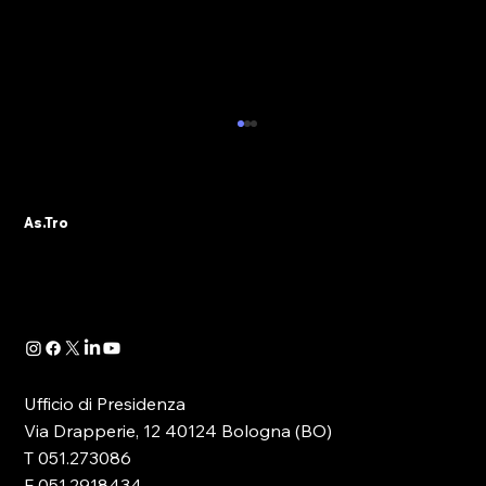
ALBO PVR: IL 29 OTTOBRE IL WEBINAR
DELLA SEZIONE ASTRO GADS
A seguito della pubblicazione della
As.Tro
Determinazione Direttoriale di ADM, con la
quale -in attuazione dell’art. 13 del D.lgs.
41/2024- è...
Ufficio di Presidenza
Via Drapperie, 12 40124 Bologna (BO)
T 051.273086
F 051.2918434