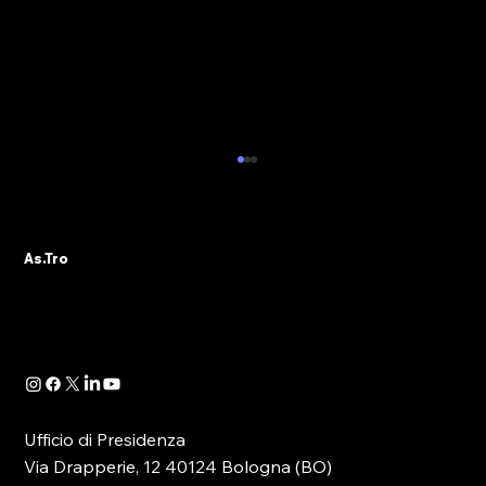
PRESENTAZIONE DELLO STUDIO CGIA
MESTRE SUL SETTORE DEI GIOCHI IN
ITALIA: I RINGRAZIAMENTI DI AS.TRO
AS.TRO ringrazia sentitamente tutti i
As.Tro
partecipanti all’evento tenutosi ieri a Roma
per la presentazione dell’annuale report della
CGIA...
Ufficio di Presidenza
Via Drapperie, 12 40124 Bologna (BO)