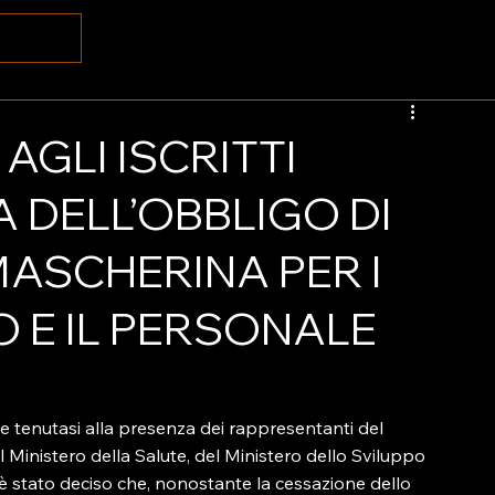
GLI ISCRITTI
 DELL’OBBLIGO DI
MASCHERINA PER I
O E IL PERSONALE
e tenutasi alla presenza dei rappresentanti del 
el Ministero della Salute, del Ministero dello Sviluppo 
, è stato deciso che, nonostante la cessazione dello 