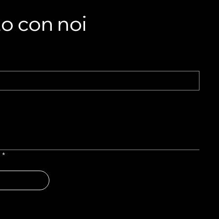
he
to con noi
nto
l
*