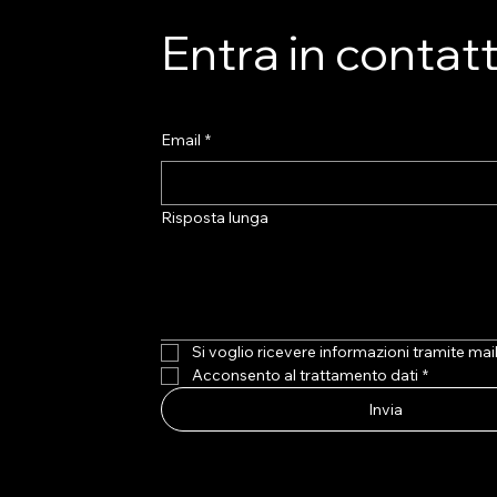
di ADM, con la quale
Isabella Rusciano (AS.TRO) c
Entra in contat
 dell’art. 13 del
ha introdotto i lavori dell’eve
- è...
dedicato alla...
Email
*
Risposta lunga
Si voglio ricevere informazioni tramite mai
Acconsento al trattamento dati
*
Invia