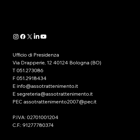
Associazione, dedicato
Direttoriale 
all’illustrazione e alla disamina
-in attuazione
della determinazione...
D.lgs. 41/2024
Ufficio di Presidenza
Via Drapperie, 12 40124 Bologna (BO)
T 051.273086
F 051.2918434
E info@assotrattenimento.it
E segreteria@assotrattenimento.it
PEC assotrattenimento2007@pec.it
P.IVA: 02701001204
C.F.: 91277780374