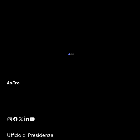
ALBO PVR: IL 29 OTTOBRE IL WEBINAR
DELLA SEZIONE ASTRO GADS
A seguito della pubblicazione della
As.Tro
Determinazione Direttoriale di ADM, con la
quale -in attuazione dell’art. 13 del D.lgs.
41/2024- è...
Ufficio di Presidenza