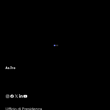
ALBO PVR: IL 29 OTTOBRE IL WEBINAR
DELLA SEZIONE ASTRO GADS
A seguito della pubblicazione della
As.Tro
Determinazione Direttoriale di ADM, con la
quale -in attuazione dell’art. 13 del D.lgs.
41/2024- è...
Ufficio di Presidenza