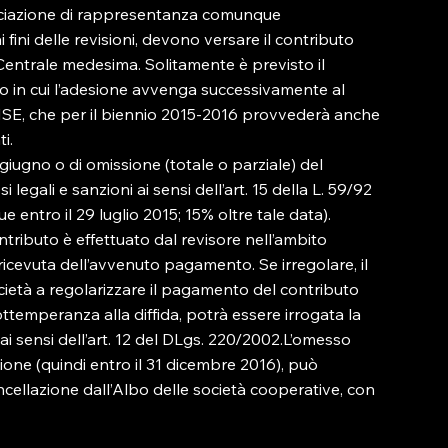
sociazione di rappresentanza comunque 
ini delle revisioni, devono versare il contributo 
 Centrale medesima. Solitamente è previsto il 
o in cui l’adesione avvenga successivamente al 
MISE, che per il biennio 2015-2016 provvederà anche 
.

 giugno o di omissione (totale o parziale) del 
egali e sanzioni ai sensi dell’art. 15 della L. 59/92 
ntro il 29 luglio 2015; 15% oltre tale data).

ributo è effettuato dal revisore nell’ambito 
la ricevuta dell’avvenuto pagamento. Se irregolare, il 
società a regolarizzare il pagamento del contributo 
temperanza alla diffida, potrà essere irrogata la 
 sensi dell’art. 12 del DLgs. 220/2002.L’omesso  
ione (quindi entro il 31 dicembre 2016), può 
ncellazione dall’Albo delle società cooperative, con 