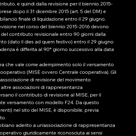
buto, e quindi dalla revisione per il biennio 2015-
Imprese dopo il 31 dicembre 2015 (art. 5 del DM) e 
ilancio finale di liquidazione entro il 29 giugno.

revisione nel corso del biennio 2015-2016 devono 
del contributo revisionale entro 90 giorni dalla 
to (dato il dies ad quem festivo) entro il 29 giugno 
adenza è differita al 90° giorno successivo alla data 
inea che vale come adempimento solo il versamento 
e cooperativo (MISE ovvero Centrale cooperativa). Gli 
 associazione di revisione del movimento 
 altre associazioni di rappresentanza 
no il contributo di revisione al MISE, per il 
iante versamento con modello F24. Da questo 
enti) nel sito del MISE, è disponibile, previa 
o.

abbiano aderito a un’associazione di rappresentanza 
operativo giuridicamente riconosciuta ai sensi 