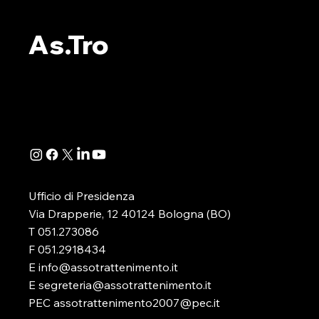
ALBO PVR: L’ESITO DEL
ALBO PVR:
WEBINAR ORGANIZZATO
IL WEBINA
As.Tro
DA AS.TRO
SEZIONE 
Si è appena concluso il webinar,
A seguito de
organizzato dalla nostra
della Determ
Associazione, dedicato
Direttoriale 
all’illustrazione e alla disamina
-in attuazione
della determinazione...
D.lgs. 41/2024
Ufficio di Presidenza
Via Drapperie, 12 40124 Bologna (BO)
T 051.273086
F 051.2918434
E info@assotrattenimento.it
E segreteria@assotrattenimento.it
PEC assotrattenimento2007@pec.it