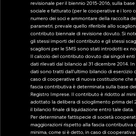
revisionale per il biennio 2015-2016, sulla base
sociale e fatturato (per le cooperative e i loro 
numero dei soci e ammontare della raccolta dei co
parametri, prevale quello riferibile allo scaglion
contributo biennale di revisione dovuto. Si n
gli stessi importi del contributo e gli stessi s
scaglioni per le SMS sono stati introdotti ex no
Il calcolo del contributo dovuto dai singoli ent
dati rilevati dal bilancio al 31 dicembre 2014. In
dati sono tratti dall’ultimo bilancio di eserciz
caso di cooperative di nuova costituzione che 
fascia contributiva è determinata sulla base dei 
Registro Imprese. Il contributo è ridotto al min
adottato la delibera di scioglimento prima de
il bilancio finale di liquidazione entro tale data.

Per determinate fattispecie di società cooperati
maggiorazioni rispetto alla fascia contributiva 
minima, come si è detto, in caso di cooperativa i