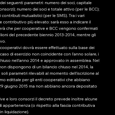
 dei seguenti parametri: numero dei soci, capitale 
consorzi); numero dei soci e totale attivo (per le BCC); 
ntributi mutualistici (per le SMS). Tra i vari 
e contributivo più elevato: sarà esso a indicare il 
oterà che per cooperative e BCC vengono confermati 
caglioni del precedente biennio 2013-2014, mentre gli 
vo.

i cooperativi dovrà essere effettuato sulla base dei 
 caso di esercizio non coincidente con l’anno solare, i 
io chiuso nell’anno 2014 e approvato in assemblea. Nel 
non dispongono di un bilancio chiuso nel 2014, la 
soli parametri rilevabili al momento dell’iscrizione al 
imo edittale per gli enti cooperativi che abbiano 
l 29 giugno 2015 ma non abbiano ancora depositato 
ve e loro consorzi il decreto prevede inoltre alcune 
di appartenenza (o rispetto alla fascia contributiva 
n liquidazione).
