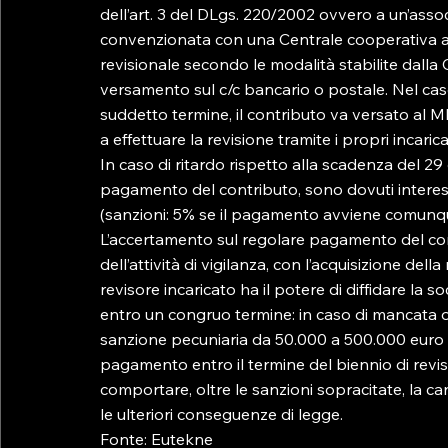
dell’art. 3 del DLgs. 220/2002 ovvero a un’as
convenzionata con una Centrale cooperativa ai f
revisionale secondo le modalità stabilite dalla
versamento sul c/c bancario o postale. Nel cas
suddetto termine, il contributo va versato al 
a effettuare la revisione tramite i propri incaricati
In caso di ritardo rispetto alla scadenza del 29
pagamento del contributo, sono dovuti interessi l
(sanzioni: 5% se il pagamento avviene comunque e
L’accertamento sul regolare pagamento del cont
dell’attività di vigilanza, con l’acquisizione del
revisore incaricato ha il potere di diffidare la 
entro un congruo termine: in caso di mancata ot
sanzione pecuniaria da 50.000 a 500.000 euro ai
pagamento entro il termine del biennio di revis
comportare, oltre le sanzioni sopracitate, la ca
le ulteriori conseguenze di legge.

Fonte: Eutekne