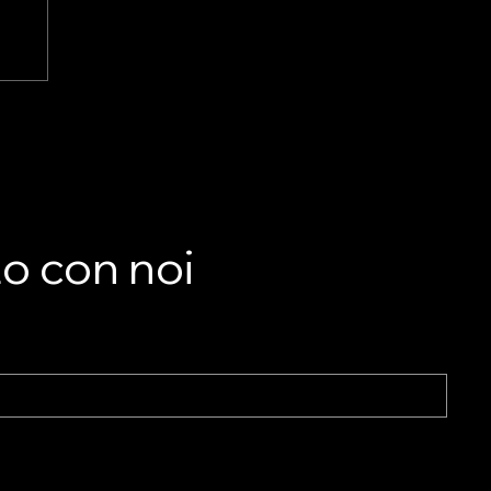
LA
he
to con noi
nto