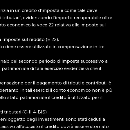
anzia in un credito d’imposta e come tale deve 
i tributari”, evidenziando l’importo recuperabile oltre 
nto economico la voce 22 relativa alle imposte sul 
 a Imposte sul reddito (E 22).

ito deve essere utilizzato in compensazione in tre 
ennaio del secondo periodo di imposta successivo a 
o patrimoniale di tale esercizio evidenzierà che il 
ompensazione per il pagamento di tributi e contributi, è 
pertanto, in tali esercizi il conto economico non è più 
o stato patrimoniale il credito è utilizzato per il 
i tributari (C-II 4-BIS).

eni oggetto degli investimenti sono stati ceduti a 
ssivo all’acquisto il credito dovrà essere stornato 