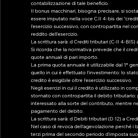
contabilizzazione di tale beneficio.

Il bonus macchinari, bisogna precisare, si sost
essere imputato nella voce C.II 4-bis dei “credit
l’esercizio successivo, con contropartita nel co
reddito dell’esercizio.

La scrittura sarà: d Crediti tributari (C-II 4-BIS)
Si ricorda che la normativa prevede che il cred
quote annuali di pari importo.

La prima quota annuale è utilizzabile dal 1° g
quello in cui è effettuato l’investimento: lo stat
credito è esigibile oltre l’esercizio successivo.

Negli esercizi in cui il credito è utilizzato in c
stornato con contropartita il debito tributario: 
interessato alla sorte del contributo, mentre nell
pagamento del debito.

La scrittura sarà: d Debiti tributari (D 12) a Credit
Nel caso di revoca dell’agevolazione perché i b
terzi prima del secondo periodo d’imposta succe