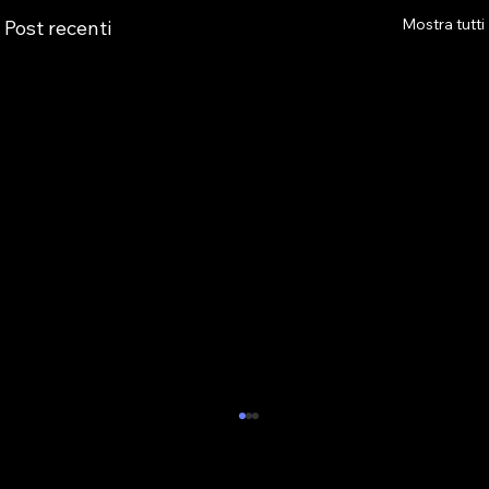
Mostra tutti
Post recenti
AS.TRO AUGURA BUONE VACANZE E
COMUNICA LA CHIUSURA ESTIVA
DELL’ASSOCIAZIONE