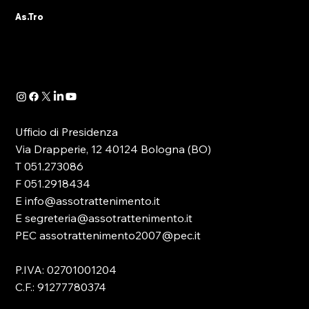
L’Ufficio di Presidenza e l’intero Direttivo
As.Tro
As.Tro – Confindustria SIT augurano a tutti gli
associati e agli operatori del settore una
serena pausa estiva. Si informa che le attività
associative, amm
Ufficio di Presidenza
Via Drapperie, 12 40124 Bologna (BO)
T 051.273086
F 051.2918434
E info@assotrattenimento.it
E segreteria@assotrattenimento.it
PEC assotrattenimento2007@pec.it
P.IVA: 02701001204
C.F.: 91277780374