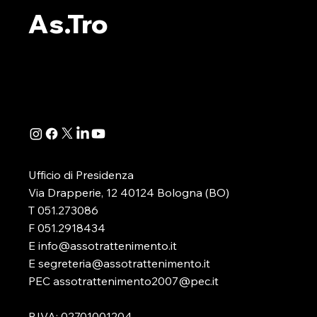
As.Tro
DATA ROOM AS.TRO: IL
DATA ROOM
SETTANTASEIESIMO
SETTANTA
BOLLETTINO SULLE
BOLLETTI
LUDOPATIE
LUDOPATI
Ufficio di Presidenza
Via Drapperie, 12 40124 Bologna (BO)
T 051.273086
F 051.2918434
E info@assotrattenimento.it
E segreteria@assotrattenimento.it
PEC assotrattenimento2007@pec.it
P.IVA: 02701001204