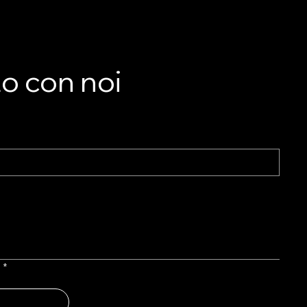
E
to con noi
l
*