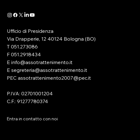
DATA ROOM AS.TRO: IL
SETTANTACINQUESIMO BOLLETTINO
Ufficio di Presidenza
SULLE LUDOPATIE
Via Drapperie, 12 40124 Bologna (BO)
T 051.273086
F 051.2918434
E info@assotrattenimento.it
E segreteria@assotrattenimento.it
PEC assotrattenimento2007@pec.it
P.IVA: 02701001204
C.F.: 91277780374
Entra in contatto con noi