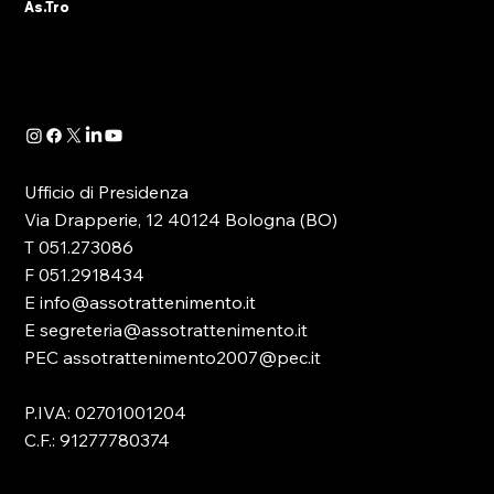
As.Tro
DATA ROOM AS.TRO: IL
SETTANTACINQUESIMO BOLLETTINO
Ufficio di Presidenza
SULLE LUDOPATIE
Via Drapperie, 12 40124 Bologna (BO)
T 051.273086
F 051.2918434
E info@assotrattenimento.it
E segreteria@assotrattenimento.it
PEC assotrattenimento2007@pec.it
P.IVA: 02701001204
C.F.: 91277780374