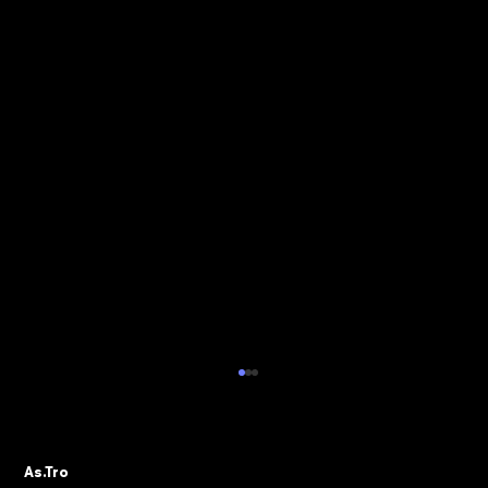
ALBO PVR: IL 29 OTTOBRE IL WEBINAR
DELLA SEZIONE ASTRO GADS
A seguito della pubblicazione della
As.Tro
Determinazione Direttoriale di ADM, con la