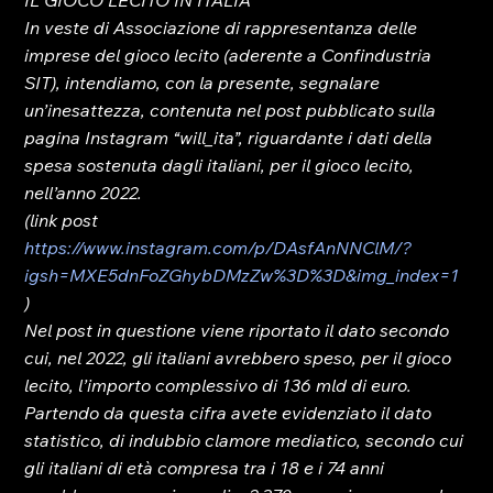
IL GIOCO LECITO IN ITALIA
In veste di Associazione di rappresentanza delle 
imprese del gioco lecito (aderente a Confindustria 
SIT), intendiamo, con la presente, segnalare 
un’inesattezza, contenuta nel post pubblicato sulla 
pagina Instagram “will_ita”, riguardante i dati della 
spesa sostenuta dagli italiani, per il gioco lecito, 
nell’anno 2022.
(link post 
https://www.instagram.com/p/DAsfAnNNClM/?
igsh=MXE5dnFoZGhybDMzZw%3D%3D&img_index=1
)
Nel post in questione viene riportato il dato secondo 
cui, nel 2022, gli italiani avrebbero speso, per il gioco 
lecito, l’importo complessivo di 136 mld di euro.
Partendo da questa cifra avete evidenziato il dato 
statistico, di indubbio clamore mediatico, secondo cui 
gli italiani di età compresa tra i 18 e i 74 anni 