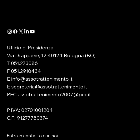
quale -in attuazione dell’art. 13 del D.lgs.
41/2024- è...
Ufficio di Presidenza
Via Drapperie, 12 40124 Bologna (BO)
T 051.273086
F 051.2918434
E info@assotrattenimento.it
E segreteria@assotrattenimento.it
PEC assotrattenimento2007@pec.it
P.IVA: 02701001204
C.F.: 91277780374
Entra in contatto con noi