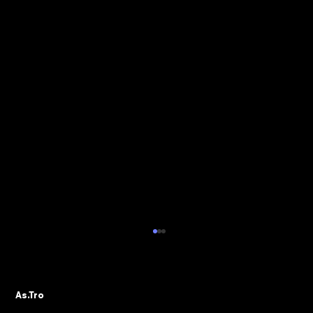
ALBO PVR: IL 29 OTTOBRE IL WEBINAR
DELLA SEZIONE ASTRO GADS
A seguito della pubblicazione della
As.Tro
Determinazione Direttoriale di ADM, con la