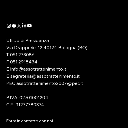
quale -in attuazione dell’art. 13 del D.lgs.
41/2024- è...
Ufficio di Presidenza
Via Drapperie, 12 40124 Bologna (BO)
T 051.273086
F 051.2918434
E info@assotrattenimento.it
E segreteria@assotrattenimento.it
PEC assotrattenimento2007@pec.it
P.IVA: 02701001204
C.F.: 91277780374
Entra in contatto con noi