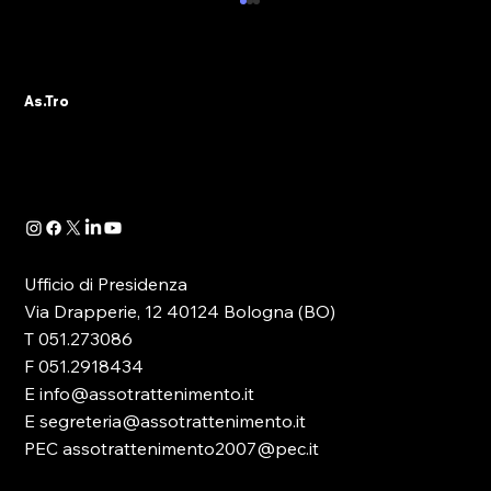
ALBO PVR: IL 29 OTTOBRE IL WEBINAR
DELLA SEZIONE ASTRO GADS
A seguito della pubblicazione della
As.Tro
Determinazione Direttoriale di ADM, con la
quale -in attuazione dell’art. 13 del D.lgs.
41/2024- è...
Ufficio di Presidenza
Via Drapperie, 12 40124 Bologna (BO)
T 051.273086
F 051.2918434
E info@assotrattenimento.it
E segreteria@assotrattenimento.it
PEC assotrattenimento2007@pec.it