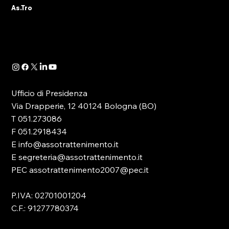
A seguito della pubblicazione della
As.Tro
Determinazione Direttoriale di ADM, con la
quale -in attuazione dell’art. 13 del D.lgs.
41/2024- è...
Ufficio di Presidenza
Via Drapperie, 12 40124 Bologna (BO)
T 051.273086
F 051.2918434
E info@assotrattenimento.it
E segreteria@assotrattenimento.it
PEC assotrattenimento2007@pec.it
P.IVA: 02701001204
C.F.: 91277780374