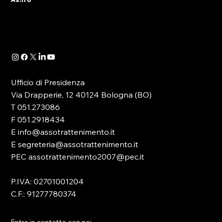
Determinazione Direttoriale di ADM, con la
quale -in attuazione dell’art. 13 del D.lgs.
41/2024- è...
Ufficio di Presidenza
Via Drapperie, 12 40124 Bologna (BO)
T 051.273086
F 051.2918434
E info@assotrattenimento.it
E segreteria@assotrattenimento.it
PEC assotrattenimento2007@pec.it
P.IVA: 02701001204
C.F.: 91277780374