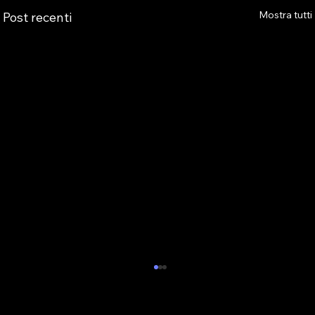
Mostra tutti
Post recenti
ALBO PVR: IL 29 OTTOBRE IL WEBINAR
DELLA SEZIONE ASTRO GADS