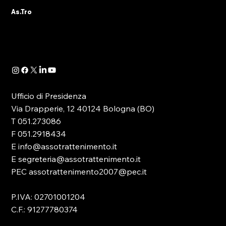
A seguito della pubblicazione della
As.Tro
Determinazione Direttoriale di ADM, con la
quale -in attuazione dell’art. 13 del D.lgs.
41/2024- è...
Ufficio di Presidenza
Via Drapperie, 12 40124 Bologna (BO)
T 051.273086
F 051.2918434
E info@assotrattenimento.it
E segreteria@assotrattenimento.it
PEC assotrattenimento2007@pec.it
P.IVA: 02701001204
C.F.: 91277780374