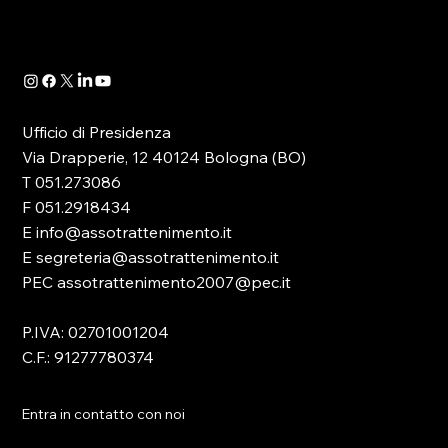
41/2024- è...
Ufficio di Presidenza
Via Drapperie, 12 40124 Bologna (BO)
T 051.273086
F 051.2918434
E info@assotrattenimento.it
E segreteria@assotrattenimento.it
PEC assotrattenimento2007@pec.it
P.IVA: 02701001204
C.F.: 91277780374
Entra in contatto con noi