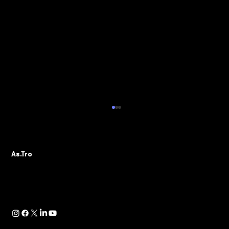
ALBO PVR: IL 29 OTTOBRE IL WEBINAR
DELLA SEZIONE ASTRO GADS
A seguito della pubblicazione della
As.Tro
Determinazione Direttoriale di ADM, con la
quale -in attuazione dell’art. 13 del D.lgs.
41/2024- è...