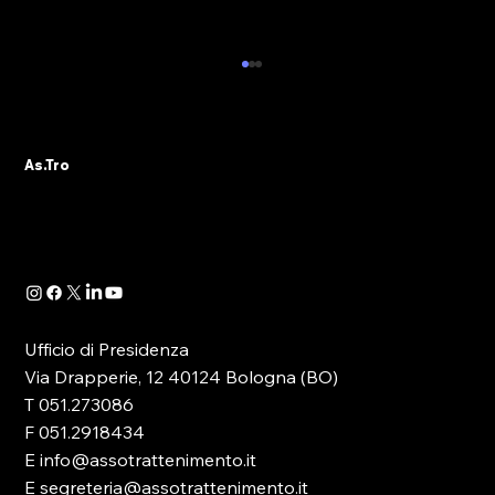
ALBO PVR: IL 29 OTTOBRE IL WEBINAR
DELLA SEZIONE ASTRO GADS
A seguito della pubblicazione della
As.Tro
Determinazione Direttoriale di ADM, con la
quale -in attuazione dell’art. 13 del D.lgs.
41/2024- è...
Ufficio di Presidenza
Via Drapperie, 12 40124 Bologna (BO)
T 051.273086
F 051.2918434
E info@assotrattenimento.it
E segreteria@assotrattenimento.it