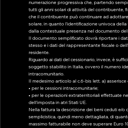
numerazione progressiva che, partendo sempre
tutti gli anni solari di attività del contribuente
che il contribuente può continuare ad adottare
solare, in quanto l’identificazione univoca dell
dalla contestuale presenza nel documento della
Il documento semplificato dovrà riportare i dati i
stesso e i dati del rappresentante fiscale o de
residente.

Riguardo ai dati del cessionario, invece, è suffici
soggetto stabilito in Italia, ovvero il numero ide
intracomunitario.

Il medesimo articolo al c.6-bis lett. a) asserisc
• per le cessioni intracomunitarie;

• per le operazioni extraterritoriali effettuate 
dell’imposta in atri Stati UE.

Nella fattura la descrizione dei beni ceduti e/o 
semplicistica, quindi meno dettagliata, di quanto
massimo fatturabile non deve superare Euro 1