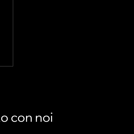
LA
he
to con noi
nto