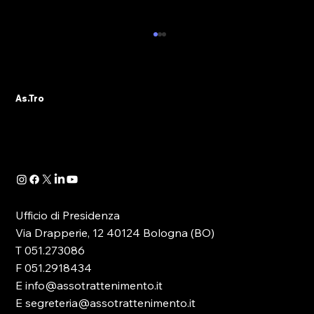
ALBO PVR: IL 29 OTTOBRE IL WEBINAR
DELLA SEZIONE ASTRO GADS
A seguito della pubblicazione della
As.Tro
Determinazione Direttoriale di ADM, con la
quale -in attuazione dell’art. 13 del D.lgs.
41/2024- è...
Ufficio di Presidenza
Via Drapperie, 12 40124 Bologna (BO)
T 051.273086
F 051.2918434
E info@assotrattenimento.it
E segreteria@assotrattenimento.it