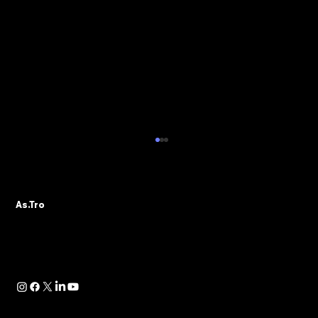
ALBO PVR: IL 29 OTTOBRE IL WEBINAR
DELLA SEZIONE ASTRO GADS
A seguito della pubblicazione della
As.Tro
Determinazione Direttoriale di ADM, con la
quale -in attuazione dell’art. 13 del D.lgs.
41/2024- è...