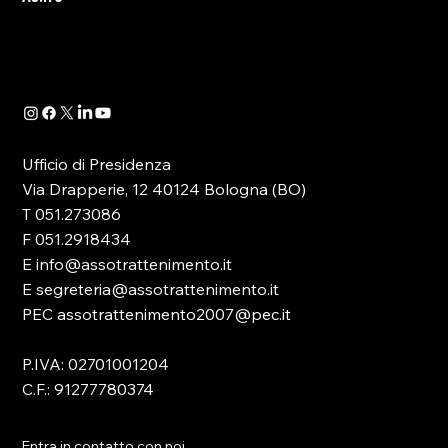
As.Tro – Confindustria SIT augurano a tutti gli
associati e agli operatori del settore una
serena pausa estiva. Si informa che le attività
associative, amm
Ufficio di Presidenza
Via Drapperie, 12 40124 Bologna (BO)
T 051.273086
F 051.2918434
E info@assotrattenimento.it
E segreteria@assotrattenimento.it
PEC assotrattenimento2007@pec.it
P.IVA: 02701001204
C.F.: 91277780374
Entra in contatto con noi