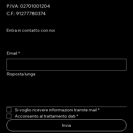
P.IVA: 02701001204
C.F.: 91277780374
Entra in contatto con noi
Email
*
Risposta lunga
Si voglio ricevere informazioni tramite mail
*
Acconsento al trattamento dati
*
Invia