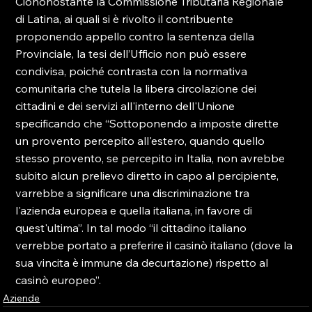
Ciononostante la Commissione Tributaria Regionale 
di Latina, ai quali si è rivolto il contribuente 
proponendo appello contro la sentenza della 
Provinciale, la tesi dell’Ufficio non può essere 
condivisa, poiché contrasta con la normativa 
comunitaria che tutela la libera circolazione dei 
cittadini e dei servizi all'interno dell'Unione 
specificando che “Sottoponendo a imposte dirette 
un provento percepito all'estero, quando quello 
stesso provento, se percepito in Italia, non avrebbe 
subito alcun prelievo diretto in capo al percipiente, 
varrebbe a significare una discriminazione tra 
l'azienda europea e quella italiana, in favore di 
quest'ultima”. In tal modo “il cittadino italiano 
verrebbe portato a preferire il casinò italiano (dove la 
sua vincita è immune da decurtazione) rispetto al 
casinò europeo”.
Aziende