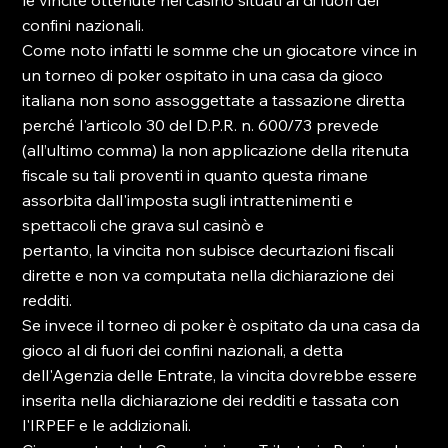
le vincite ottenute nei casinò situati al di fuori dei 
confini nazionali.

Come noto infatti le somme che un giocatore vince in 
un torneo di poker ospitato in una casa da gioco 
italiana non sono assoggettate a tassazione diretta 
perché l'articolo 30 del D.P.R. n. 600/73 prevede 
(all’ultimo comma) la non applicazione della ritenuta 
fiscale su tali proventi in quanto questa rimane 
assorbita dall'imposta sugli intrattenimenti e 
spettacoli che grava sul casinò e

pertanto, la vincita non subisce decurtazioni fiscali 
dirette e non va computata nella dichiarazione dei 
redditi.

Se invece il torneo di poker è ospitato da una casa da 
gioco al di fuori dei confini nazionali, a detta 
dell'Agenzia delle Entrate, la vincita dovrebbe essere 
inserita nella dichiarazione dei redditi e tassata con 
l'IRPEF e le addizionali.
