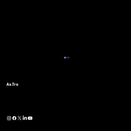
ALBO PVR: IL 29 OTTOBRE IL WEBINAR
DELLA SEZIONE ASTRO GADS
A seguito della pubblicazione della
As.Tro
Determinazione Direttoriale di ADM, con la
quale -in attuazione dell’art. 13 del D.lgs.
41/2024- è...