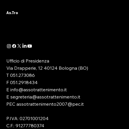
A seguito della pubblicazione della
As.Tro
Determinazione Direttoriale di ADM, con la
quale -in attuazione dell’art. 13 del D.lgs.
41/2024- è...
Ufficio di Presidenza
Via Drapperie, 12 40124 Bologna (BO)
T 051.273086
F 051.2918434
E info@assotrattenimento.it
E segreteria@assotrattenimento.it
PEC assotrattenimento2007@pec.it
P.IVA: 02701001204
C.F.: 91277780374