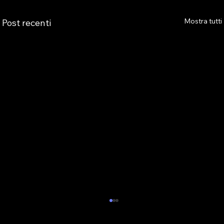
Mostra tutti
Post recenti
ALBO PVR: IL 29 OTTOBRE IL WEBINAR
DELLA SEZIONE ASTRO GADS