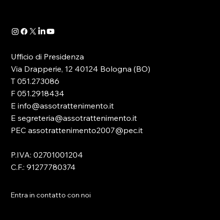
41/2024- è...
Ufficio di Presidenza
Via Drapperie, 12 40124 Bologna (BO)
T 051.273086
F 051.2918434
E info@assotrattenimento.it
E segreteria@assotrattenimento.it
PEC assotrattenimento2007@pec.it
P.IVA: 02701001204
C.F.: 91277780374
Entra in contatto con noi