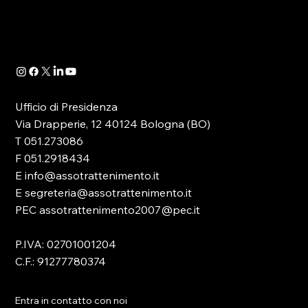
quale -in attuazione dell’art. 13 del D.lgs.
41/2024- è...
Ufficio di Presidenza
Via Drapperie, 12 40124 Bologna (BO)
T 051.273086
F 051.2918434
E info@assotrattenimento.it
E segreteria@assotrattenimento.it
PEC assotrattenimento2007@pec.it
P.IVA: 02701001204
C.F.: 91277780374
Entra in contatto con noi