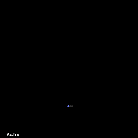
ALBO PVR: IL 29 OTTOBRE IL WEBINAR
DELLA SEZIONE ASTRO GADS
A seguito della pubblicazione della
As.Tro
Determinazione Direttoriale di ADM, con la