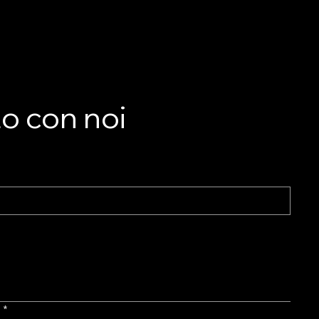
to con noi
l
*