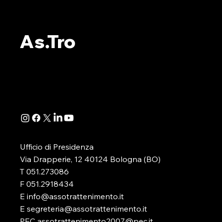
ALBO PVR: L’ESITO DEL
ALBO PVR:
WEBINAR ORGANIZZATO
IL WEBINA
As.Tro
DA AS.TRO
SEZIONE 
Si è appena concluso il webinar,
A seguito de
organizzato dalla nostra
della Determ
Associazione, dedicato
Direttoriale 
all’illustrazione e alla disamina
-in attuazione
della determinazione...
D.lgs. 41/2024
Ufficio di Presidenza
Via Drapperie, 12 40124 Bologna (BO)
T 051.273086
F 051.2918434
E info@assotrattenimento.it
E segreteria@assotrattenimento.it
PEC assotrattenimento2007@pec.it