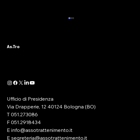
MASSIMILIANO PUCCI (PRESIDENTE
AS.TRO) REPLICA AD AVVENIRE
Pubblichiamo di seguito la lettera di replica -
As.Tro
a firma del Presidente Astro, Massimiliano
Pucci - in riferimento all'articolo pubblicato...
Ufficio di Presidenza
Via Drapperie, 12 40124 Bologna (BO)
T 051.273086
F 051.2918434
E info@assotrattenimento.it
E segreteria@assotrattenimento.it