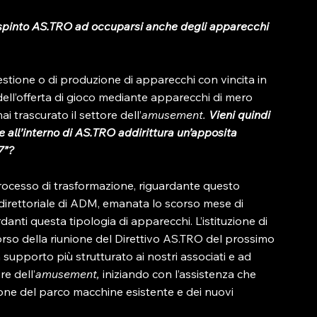
o spinto AS.TRO ad occuparsi anche degli apparecchi 
 gestione o di produzione di apparecchi con vincita in 
ell’offerta di gioco mediante apparecchi di mero 
i trascurato il settore dell’
amusement. 
Vieni quindi 
e all’interno di AS.TRO addirittura un’apposita 
7”?
processo di trasformazione, riguardante questo 
direttoriale di ADM, emanata lo scorso mese di 
anti questa tipologia di apparecchi. L’istituzione di 
corso della riunione del Direttivo AS.TRO del prossimo 
 supporto più strutturato ai nostri associati e ad 
re dell’
amusement, 
iniziando con l’assistenza che 
one del parco macchine esistente e dei nuovi 