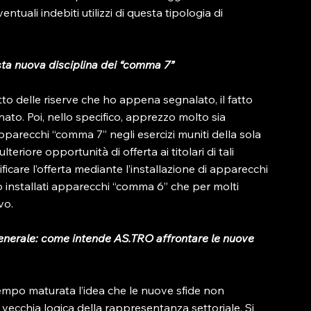
ntuali indebiti utilizzi di questa tipologia di 
esta nuova disciplina dei “comma 7”
to delle riserve che ho appena segnalato, il fatto 
nato. Poi, nello specifico, apprezzo molto sia 
 apparecchi “comma 7” negli esercizi muniti della sola 
teriore opportunità di offerta ai titolari di tali 
sificare l’offerta mediante l’installazione di apparecchi 
no installati apparecchi “comma 6” che per molti 
o.

generale: come intende AS.TRO affrontare le nuove 
tempo maturata l’idea che le nuove sfide non 
ecchia logica della rappresentanza settoriale. Si 