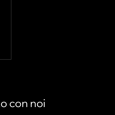
T
to con noi