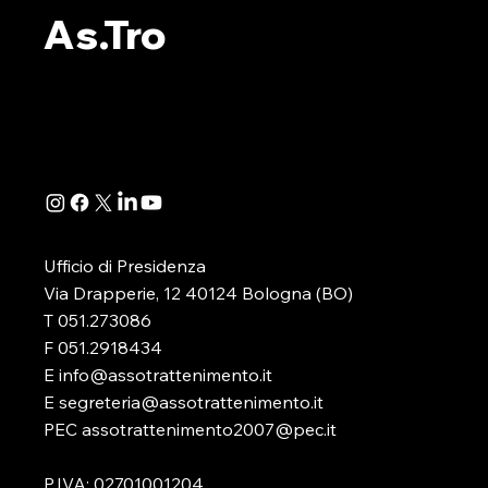
WEBINAR ORGANIZZATO
IL WEBINA
As.Tro
DA AS.TRO
SEZIONE 
Si è appena concluso il webinar,
A seguito de
organizzato dalla nostra
della Determ
Associazione, dedicato
Direttoriale 
all’illustrazione e alla disamina
-in attuazione
della determinazione...
D.lgs. 41/2024
Ufficio di Presidenza
Via Drapperie, 12 40124 Bologna (BO)
T 051.273086
F 051.2918434
E info@assotrattenimento.it
E segreteria@assotrattenimento.it
PEC assotrattenimento2007@pec.it
P.IVA: 02701001204