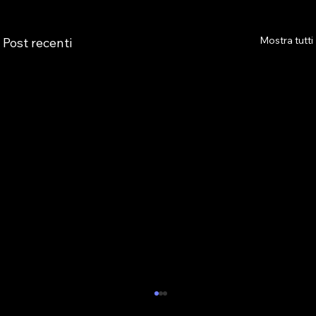
Mostra tutti
Post recenti
AS.TRO AUGURA BUONE VACANZE E