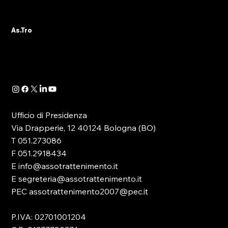
COMUNICA LA CHIUSURA ESTIVA
DELL’ASSOCIAZIONE
L’Ufficio di Presidenza e l’intero Direttivo
As.Tro
As.Tro – Confindustria SIT augurano a tutti gli
associati e agli operatori del settore una
serena pausa estiva. Si informa che le attività
associative, amm
Ufficio di Presidenza
Via Drapperie, 12 40124 Bologna (BO)
T 051.273086
F 051.2918434
E info@assotrattenimento.it
E segreteria@assotrattenimento.it
PEC assotrattenimento2007@pec.it
P.IVA: 02701001204