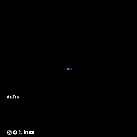
ALBO PVR: IL 29 OTTOBRE IL WEBINAR
DELLA SEZIONE ASTRO GADS
A seguito della pubblicazione della
As.Tro
Determinazione Direttoriale di ADM, con la
quale -in attuazione dell’art. 13 del D.lgs.
41/2024- è...