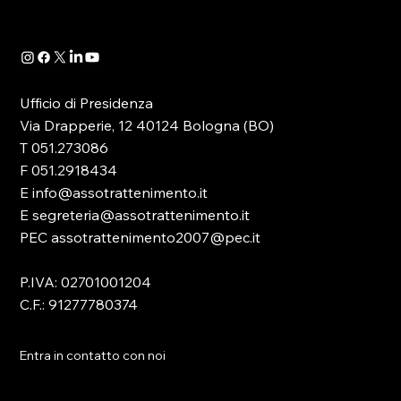
41/2024- è...
Ufficio di Presidenza
Via Drapperie, 12 40124 Bologna (BO)
T 051.273086
F 051.2918434
E info@assotrattenimento.it
E segreteria@assotrattenimento.it
PEC assotrattenimento2007@pec.it
P.IVA: 02701001204
C.F.: 91277780374
Entra in contatto con noi