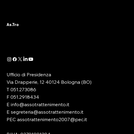
ALBO PVR: IL 29 OTTOBRE IL WEBINAR
DELLA SEZIONE ASTRO GADS
A seguito della pubblicazione della
As.Tro
Determinazione Direttoriale di ADM, con la
quale -in attuazione dell’art. 13 del D.lgs.
41/2024- è...
Ufficio di Presidenza
Via Drapperie, 12 40124 Bologna (BO)
T 051.273086
F 051.2918434
E info@assotrattenimento.it
E segreteria@assotrattenimento.it
PEC assotrattenimento2007@pec.it